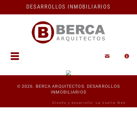
DESARROLLOS INMOBILIARIOS
Desarrollos
Quiénes
somos
2026. BERCA ARQUITECTOS. DESARROLLOS
©
INMOBILIARIOS
Diseño y desarrollo:
La Vuelta Web
.