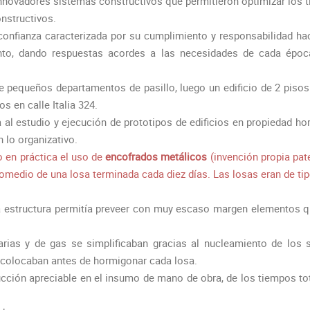
nnovadores sistemas constructivos que permitieron optimizar los 
onstructivos.
onfianza caracterizada por su cumplimiento y responsabilidad haci
ento, dando respuestas acordes a las necesidades de cada époc
pequeños departamentos de pasillo, luego un edificio de 2 pisos
s en calle Italia 324.
al estudio y ejecución de prototipos de edificios en propiedad ho
 lo organizativo.
o en práctica el uso de
encofrados metálicos
(invención propia pa
romedio de una losa terminada cada diez días. Las losas eran de ti
 la estructura permitía preveer con muy escaso margen elementos
arias y de gas se simplificaban gracias al nucleamiento de los s
colocaban antes de hormigonar cada losa.
cción apreciable en el insumo de mano de obra, de los tiempos to