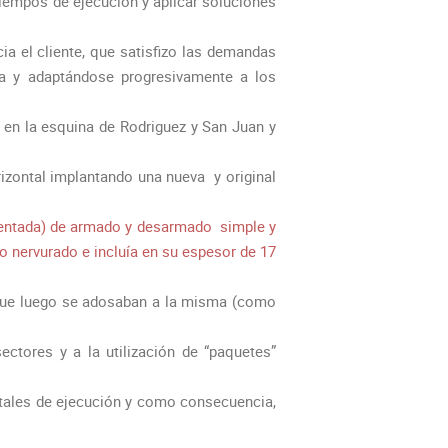
tiempos de ejecución y aplicar soluciones
a el cliente, que satisfizo las demandas
a y adaptándose progresivamente a los
 en la esquina de Rodriguez y San Juan y
rizontal implantando una nueva y original
tentada) de armado y desarmado simple y
po nervurado e incluía en su espesor de 17
 que luego se adosaban a la misma (como
ectores y a la utilización de “paquetes”
tales de ejecución y como consecuencia,