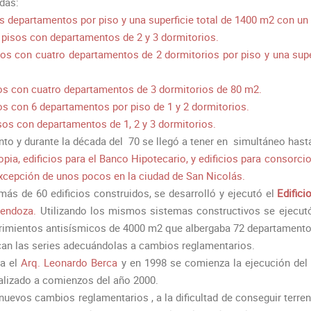
adas:
os departamentos por piso y una superficie total de 1400 m2 con un
ez pisos con departamentos de 2 y 3 dormitorios.
pisos con cuatro departamentos de 2 dormitorios por piso y una su
pisos con cuatro departamentos de 3 dormitorios de 80 m2.
isos con 6 departamentos por piso de 1 y 2 dormitorios.
pisos con departamentos de 1, 2 y 3 dormitorios.
o y durante la década del 70 se llegó a tener en simultáneo hasta
ropia, edificios para el Banco Hipotecario, y edificios para conso
 excepción de unos pocos en la ciudad de San Nicolás.
 más de 60 edificios construidos, se desarrolló y ejecutó el
Edifici
Mendoza.
Utilizando los mismos sistemas constructivos se ejecutó 
erimientos antisísmicos de 4000 m2 que albergaba 72 departament
ican las series adecuándolas a cambios reglamentarios.
sa el
Arq. Leonardo Berca
y en 1998 se comienza la ejecución del ú
nalizado a comienzos del año 2000.
 nuevos cambios reglamentarios , a la dificultad de conseguir terr