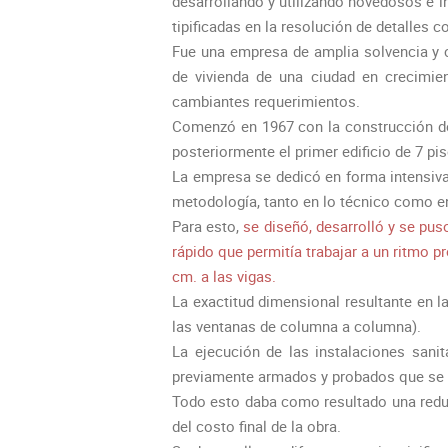
desarrollando y utilizando novedosos e i
tipificadas en la resolución de detalles c
Fue una empresa de amplia solvencia y c
de vivienda de una ciudad en crecimi
cambiantes requerimientos.
Comenzó en 1967 con la construcción de 
posteriormente el primer edificio de 7 piso
La empresa se dedicó en forma intensiva 
metodología, tanto en lo técnico como en
Para esto,
se diseñó, desarrolló y se pus
rápido que permitía trabajar a un ritmo p
cm. a las vigas.
La exactitud dimensional resultante en
las ventanas de columna a columna).
La ejecución de las instalaciones sanit
previamente armados y probados que se 
Todo esto daba como resultado una redu
del costo final de la obra.