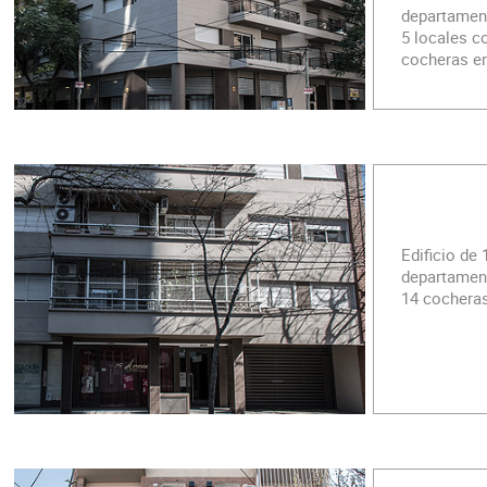
departament
5 locales c
cocheras en
Edificio de
departament
14 cocheras