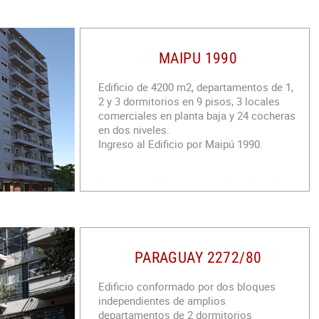
MAIPU 1990
Edificio de 4200 m2, departamentos de 1,
2 y 3 dormitorios en 9 pisos, 3 locales
comerciales en planta baja y 24 cocheras
en dos niveles.
Ingreso al Edificio por Maipú 1990.
Cuenta con 2 Ascensores. Escalera de
incendios. Acceso a 63 departamentos. 3
Locales para negocio, estudio,
consultorio a la calle.
Frente vidriado. Piso porcellanato. Baño y
PARAGUAY 2272/80
Kitchenette.
24 cocheras en dos niveles totalmente
cubiertos: 12 cocheras en el nivel
Edificio conformado por dos bloques
superior y otras 12 en el nivel inferior con
independientes de amplios
rampas fijas independientes para cada
departamentos de 2 dormitorios