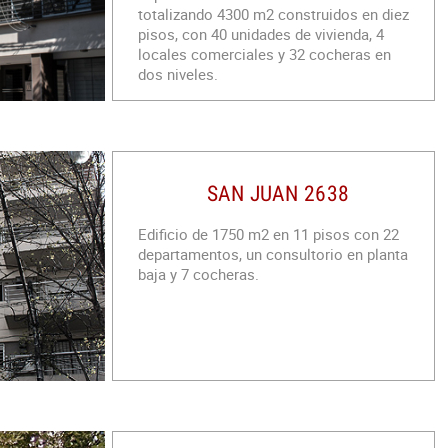
nivel. Accesos por escalera al palier del
totalizando 4300 m2 construidos en diez
edificio. Nivel superior con cubierta de
pisos, con 40 unidades de vivienda, 4
chapa.
locales comerciales y 32 cocheras en
dos niveles.
SAN JUAN 2638
Edificio de 1750 m2 en 11 pisos con 22
departamentos, un consultorio en planta
baja y 7 cocheras.